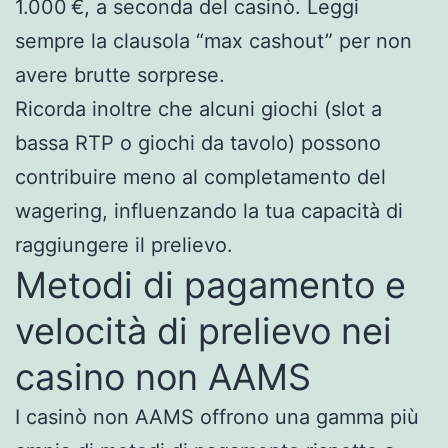
1.000 €, a seconda del casinò. Leggi
sempre la clausola “max cashout” per non
avere brutte sorprese.
Ricorda inoltre che alcuni giochi (slot a
bassa RTP o giochi da tavolo) possono
contribuire meno al completamento del
wagering, influenzando la tua capacità di
raggiungere il prelievo.
Metodi di pagamento e
velocità di prelievo nei
casino non AAMS
I casinò non AAMS offrono una gamma più