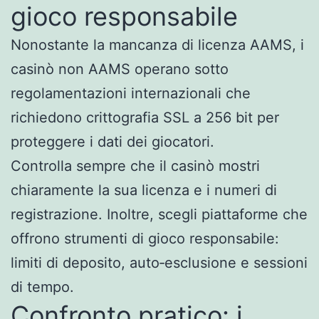
gioco responsabile
Nonostante la mancanza di licenza AAMS, i
casinò non AAMS operano sotto
regolamentazioni internazionali che
richiedono crittografia SSL a 256 bit per
proteggere i dati dei giocatori.
Controlla sempre che il casinò mostri
chiaramente la sua licenza e i numeri di
registrazione. Inoltre, scegli piattaforme che
offrono strumenti di gioco responsabile:
limiti di deposito, auto‑esclusione e sessioni
di tempo.
Confronto pratico: i