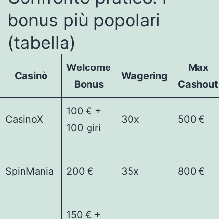
bonus più popolari
(tabella)
Welcome
Max
Casinò
Wagering
Bonus
Cashout
100 € +
CasinoX
30x
500 €
100 giri
SpinMania
200 €
35x
800 €
150 € +