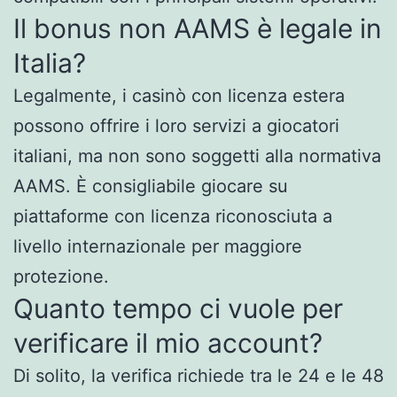
Il bonus non AAMS è legale in
Italia?
Legalmente, i casinò con licenza estera
possono offrire i loro servizi a giocatori
italiani, ma non sono soggetti alla normativa
AAMS. È consigliabile giocare su
piattaforme con licenza riconosciuta a
livello internazionale per maggiore
protezione.
Quanto tempo ci vuole per
verificare il mio account?
Di solito, la verifica richiede tra le 24 e le 48