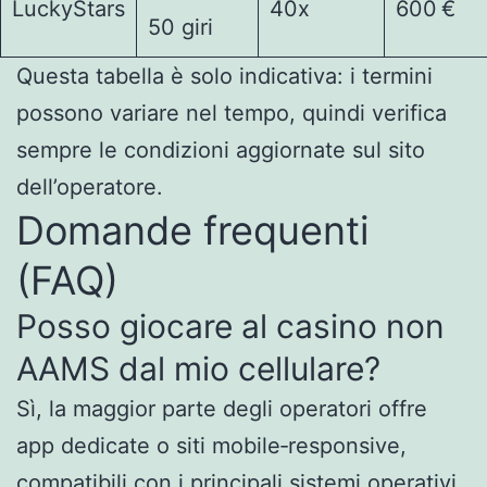
LuckyStars
40x
600 €
50 giri
Questa tabella è solo indicativa: i termini
possono variare nel tempo, quindi verifica
sempre le condizioni aggiornate sul sito
dell’operatore.
Domande frequenti
(FAQ)
Posso giocare al casino non
AAMS dal mio cellulare?
Sì, la maggior parte degli operatori offre
app dedicate o siti mobile‑responsive,
compatibili con i principali sistemi operativi.