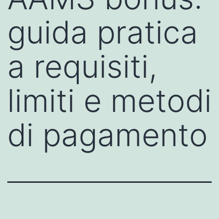
guida pratica
a requisiti,
limiti e metodi
di pagamento