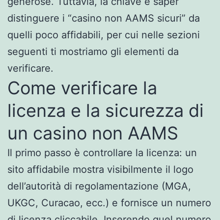
generose. Tuttavia, la chiave è saper
distinguere i “casino non AAMS sicuri” da
quelli poco affidabili, per cui nelle sezioni
seguenti ti mostriamo gli elementi da
verificare.
Come verificare la
licenza e la sicurezza di
un casino non AAMS
Il primo passo è controllare la licenza: un
sito affidabile mostra visibilmente il logo
dell’autorità di regolamentazione (MGA,
UKGC, Curacao, ecc.) e fornisce un numero
di licenza cliccabile. Inserendo quel numero