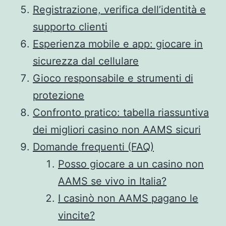
Registrazione, verifica dell’identità e
supporto clienti
Esperienza mobile e app: giocare in
sicurezza dal cellulare
Gioco responsabile e strumenti di
protezione
Confronto pratico: tabella riassuntiva
dei migliori casino non AAMS sicuri
Domande frequenti (FAQ)
Posso giocare a un casino non
AAMS se vivo in Italia?
I casinò non AAMS pagano le
vincite?