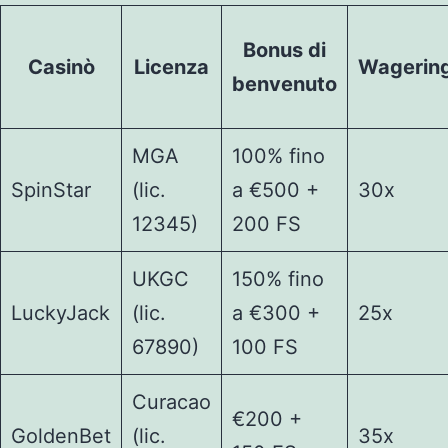
Bonus di
Casinò
Licenza
Wagerin
benvenuto
MGA
100% fino
SpinStar
(lic.
a €500 +
30x
12345)
200 FS
UKGC
150% fino
LuckyJack
(lic.
a €300 +
25x
67890)
100 FS
Curacao
€200 +
GoldenBet
(lic.
35x