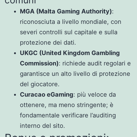
MGA (Malta Gaming Authority)
:
riconosciuta a livello mondiale, con
severi controlli sul capitale e sulla
protezione dei dati.
UKGC (United Kingdom Gambling
Commission)
: richiede audit regolari e
garantisce un alto livello di protezione
del giocatore.
Curacao eGaming
: più veloce da
ottenere, ma meno stringente; è
fondamentale verificare l’auditing
interno del sito.