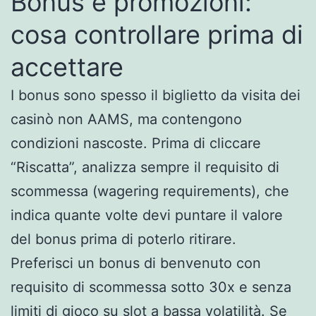
Bonus e promozioni:
cosa controllare prima di
accettare
I bonus sono spesso il biglietto da visita dei
casinò non AAMS, ma contengono
condizioni nascoste. Prima di cliccare
“Riscatta”, analizza sempre il requisito di
scommessa (wagering requirements), che
indica quante volte devi puntare il valore
del bonus prima di poterlo ritirare.
Preferisci un bonus di benvenuto con
requisito di scommessa sotto 30x e senza
limiti di gioco su slot a bassa volatilità. Se