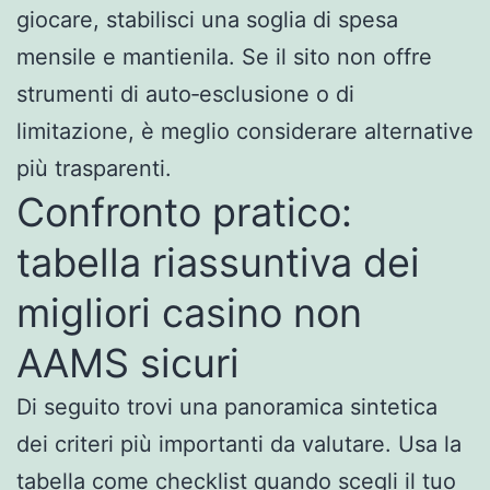
giocare, stabilisci una soglia di spesa
mensile e mantienila. Se il sito non offre
strumenti di auto‑esclusione o di
limitazione, è meglio considerare alternative
più trasparenti.
Confronto pratico:
tabella riassuntiva dei
migliori casino non
AAMS sicuri
Di seguito trovi una panoramica sintetica
dei criteri più importanti da valutare. Usa la
tabella come checklist quando scegli il tuo