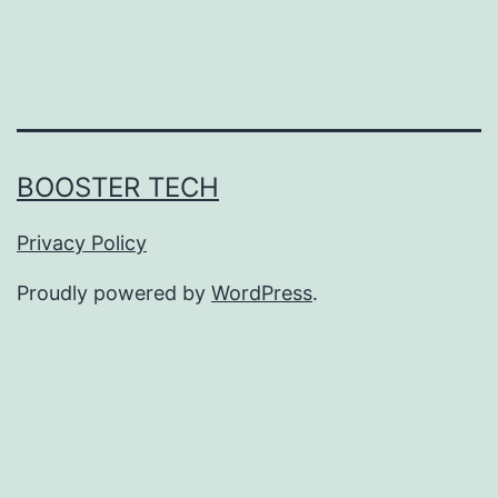
BOOSTER TECH
Privacy Policy
Proudly powered by
WordPress
.