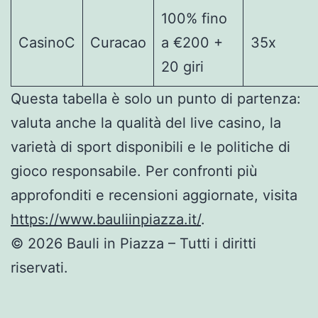
100% fino
CasinoC
Curacao
a €200 +
35x
20 giri
Questa tabella è solo un punto di partenza:
valuta anche la qualità del live casino, la
varietà di sport disponibili e le politiche di
gioco responsabile. Per confronti più
approfonditi e recensioni aggiornate, visita
https://www.bauliinpiazza.it/
.
© 2026 Bauli in Piazza – Tutti i diritti
riservati.