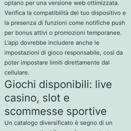
optano per una versione web ottimizzata.
Verifica la compatibilità del tuo dispositivo e
la presenza di funzioni come notifiche push
per bonus attivi o promozioni temporanee.
L’app dovrebbe includere anche le
impostazioni di gioco responsabile, così da
poter impostare limiti direttamente dal
cellulare.
Giochi disponibili: live
casino, slot e
scommesse sportive
Un catalogo diversificato è segno di un