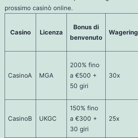
prossimo casinò online.
Bonus di
Casino
Licenza
Wagering
benvenuto
200% fino
CasinoA
MGA
a €500 +
30x
50 giri
150% fino
CasinoB
UKGC
a €300 +
25x
30 giri