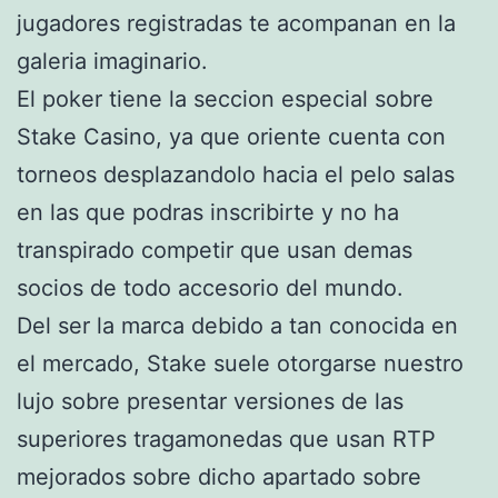
jugadores registradas te acompanan en la
galeria imaginario.
El poker tiene la seccion especial sobre
Stake Casino, ya que oriente cuenta con
torneos desplazandolo hacia el pelo salas
en las que podras inscribirte y no ha
transpirado competir que usan demas
socios de todo accesorio del mundo.
Del ser la marca debido a tan conocida en
el mercado, Stake suele otorgarse nuestro
lujo sobre presentar versiones de las
superiores tragamonedas que usan RTP
mejorados sobre dicho apartado sobre