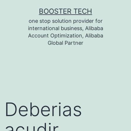
Skip
BOOSTER TECH
to
one stop solution provider for
content
international business, Alibaba
Account Optimization, Alibaba
Global Partner
Deberias
acudir