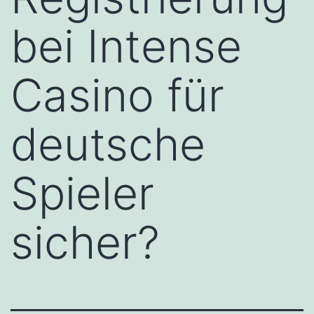
bei Intense
Casino für
deutsche
Spieler
sicher?