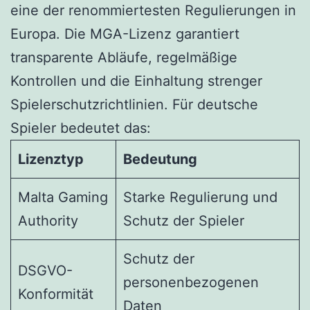
eine der renommiertesten Regulierungen in
Europa. Die MGA-Lizenz garantiert
transparente Abläufe, regelmäßige
Kontrollen und die Einhaltung strenger
Spielerschutzrichtlinien. Für deutsche
Spieler bedeutet das:
Lizenztyp
Bedeutung
Malta Gaming
Starke Regulierung und
Authority
Schutz der Spieler
Schutz der
DSGVO-
personenbezogenen
Konformität
Daten