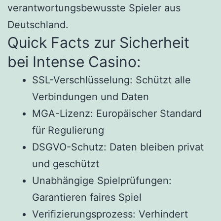
verantwortungsbewusste Spieler aus
Deutschland.
Quick Facts zur Sicherheit
bei Intense Casino:
SSL-Verschlüsselung: Schützt alle
Verbindungen und Daten
MGA-Lizenz: Europäischer Standard
für Regulierung
DSGVO-Schutz: Daten bleiben privat
und geschützt
Unabhängige Spielprüfungen:
Garantieren faires Spiel
Verifizierungsprozess: Verhindert