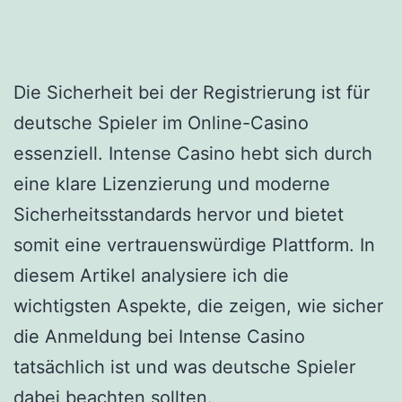
Die Sicherheit bei der Registrierung ist für
deutsche Spieler im Online-Casino
essenziell. Intense Casino hebt sich durch
eine klare Lizenzierung und moderne
Sicherheitsstandards hervor und bietet
somit eine vertrauenswürdige Plattform. In
diesem Artikel analysiere ich die
wichtigsten Aspekte, die zeigen, wie sicher
die Anmeldung bei Intense Casino
tatsächlich ist und was deutsche Spieler
dabei beachten sollten.