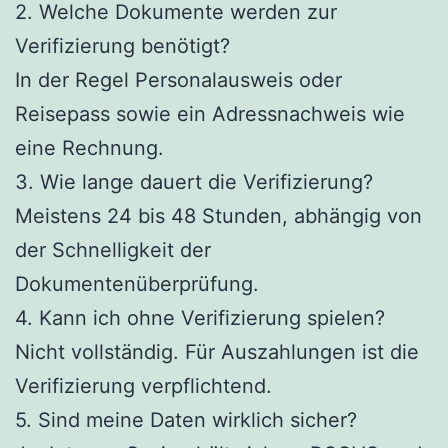
2. Welche Dokumente werden zur
Verifizierung benötigt?
In der Regel Personalausweis oder
Reisepass sowie ein Adressnachweis wie
eine Rechnung.
3. Wie lange dauert die Verifizierung?
Meistens 24 bis 48 Stunden, abhängig von
der Schnelligkeit der
Dokumentenüberprüfung.
4. Kann ich ohne Verifizierung spielen?
Nicht vollständig. Für Auszahlungen ist die
Verifizierung verpflichtend.
5. Sind meine Daten wirklich sicher?