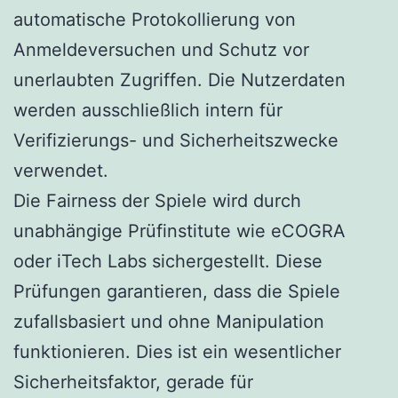
automatische Protokollierung von
Anmeldeversuchen und Schutz vor
unerlaubten Zugriffen. Die Nutzerdaten
werden ausschließlich intern für
Verifizierungs- und Sicherheitszwecke
verwendet.
Die Fairness der Spiele wird durch
unabhängige Prüfinstitute wie eCOGRA
oder iTech Labs sichergestellt. Diese
Prüfungen garantieren, dass die Spiele
zufallsbasiert und ohne Manipulation
funktionieren. Dies ist ein wesentlicher
Sicherheitsfaktor, gerade für