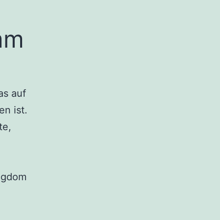
mm
as auf
en ist.
te,
ingdom