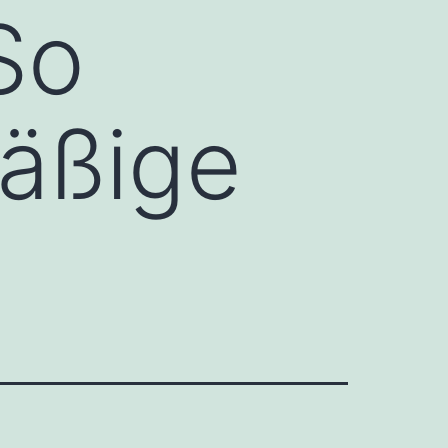
So
mäßige