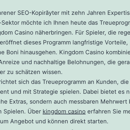
hrener SEO-Kopirăyter mit zehn Jahren Experti
-Sektor möchte ich Ihnen heute das Treuepro
dom Casino näherbringen. Für Spieler, die reg
 eröffnet dieses Programm langfristige Vorteile,
he Boni hinausgehen. Kingdom Casino kombinie
Anreize und nachhaltige Belohnungen, die ger
ler zu schätzen wissen.
richtet sich das Treueprogramm an Kunden, die
nt und mit Strategie spielen. Dabei bietet es n
iche Extras, sondern auch messbaren Mehrwert
n Spielen. Über
kingdom casino
erfahren Sie m
zum Angebot und können direkt starten.