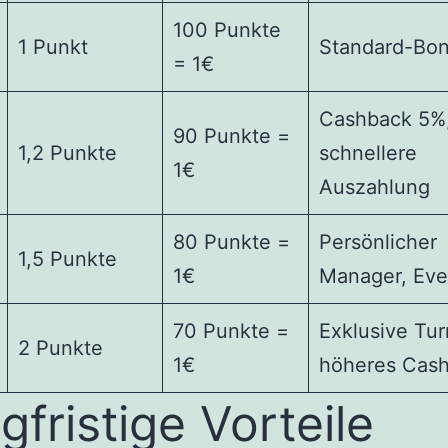
100 Punkte
1 Punkt
Standard-Bo
= 1€
Cashback 5%
90 Punkte =
1,2 Punkte
schnellere
1€
Auszahlung
80 Punkte =
Persönlicher
1,5 Punkte
1€
Manager, Eve
70 Punkte =
Exklusive Tur
2 Punkte
1€
höheres Cas
gfristige Vorteile