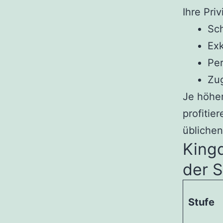
Ihre Priv
Sc
Ex
Per
Zu
Je höher
profitie
übliche
King
der S
Stufe