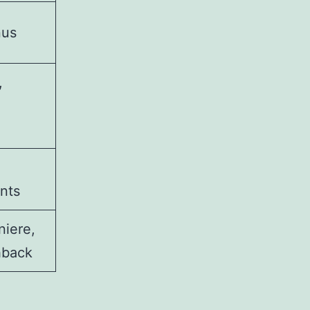
nus
,
nts
niere,
hback