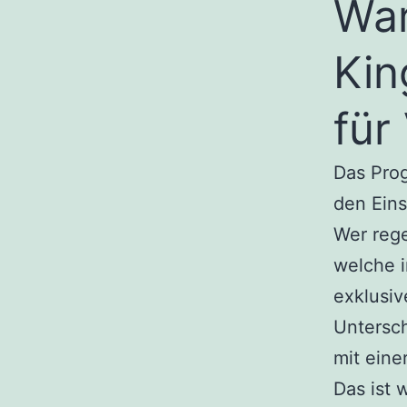
War
Ki
für
Das Prog
den Eins
Wer rege
welche i
exklusi
Untersc
mit eine
Das ist 