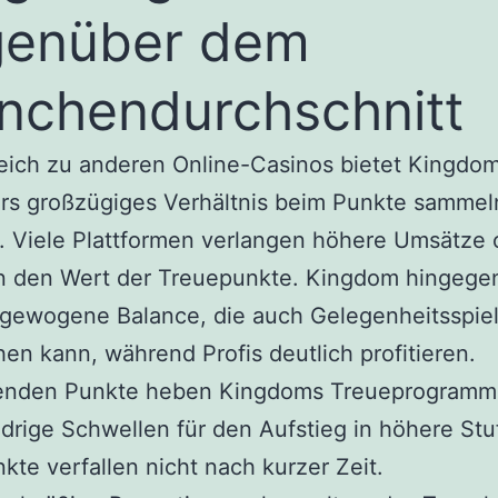
genüber dem
nchendurchschnitt
eich zu anderen Online-Casinos bietet Kingdom
rs großzügiges Verhältnis beim Punkte sammel
. Viele Plattformen verlangen höhere Umsätze 
en den Wert der Treuepunkte. Kingdom hingegen
sgewogene Balance, die auch Gelegenheitsspiel
en kann, während Profis deutlich profitieren.
genden Punkte heben Kingdoms Treueprogramm 
drige Schwellen für den Aufstieg in höhere Stu
kte verfallen nicht nach kurzer Zeit.