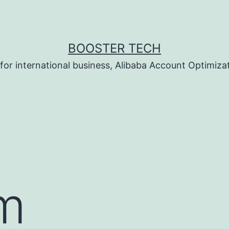
BOOSTER TECH
 for international business, Alibaba Account Optimizat
m