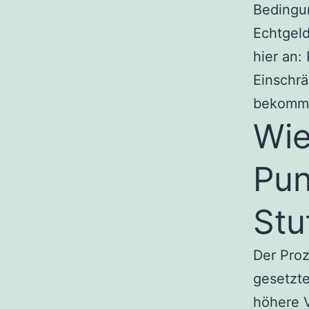
Bedingu
Echtgeld
hier an:
Einschrä
bekomme
Wie
Pun
Stu
Der Proz
gesetzte
höhere V