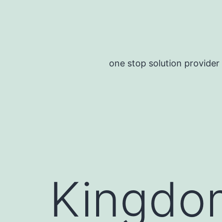
Skip
to
content
one stop solution provider
Kingdo