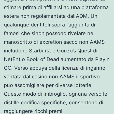
stimare prima di affiliarsi ad una piattaforma
estera non regolamentata dall’ADM. Un
qualunque dei titoli sopra l’aggiunta di
famosi che sinon possono rivelare nel
manoscritto di excretion sacco non AAMS
includono Starburst e Gonzo’s Quest di
NetEnt o Book of Dead aumentato da Play’n
GO. Verso appuya della licenza di inganno
vantata dal casino non AAMS il sportivo
puo assomigliare per diverse lotterie.
Queste modo di imbroglio, ognuna verso le
distille codifica specifiche, consentono di
raggiungere ricchi premi.