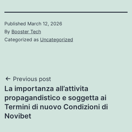
Published
March 12, 2026
By
Booster Tech
Categorized as
Uncategorized
Post
Previous post
La importanza all’attivita
navigation
propagandistico e soggetta ai
Termini di nuovo Condizioni di
Novibet