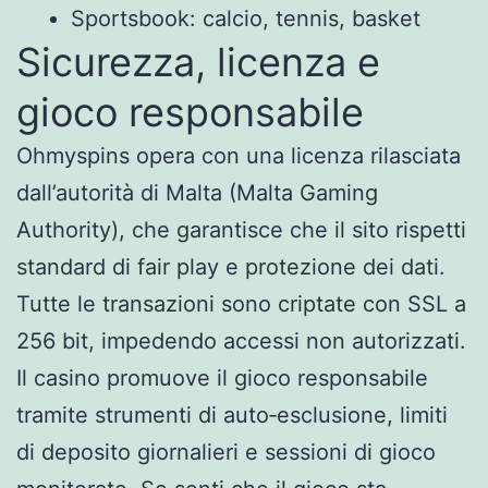
Sportsbook: calcio, tennis, basket
Sicurezza, licenza e
gioco responsabile
Ohmyspins opera con una licenza rilasciata
dall’autorità di Malta (Malta Gaming
Authority), che garantisce che il sito rispetti
standard di fair play e protezione dei dati.
Tutte le transazioni sono criptate con SSL a
256 bit, impedendo accessi non autorizzati.
Il casino promuove il gioco responsabile
tramite strumenti di auto‑esclusione, limiti
di deposito giornalieri e sessioni di gioco