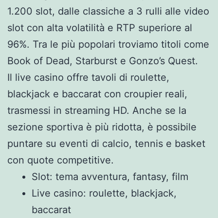
1.200 slot, dalle classiche a 3 rulli alle video
slot con alta volatilità e RTP superiore al
96%. Tra le più popolari troviamo titoli come
Book of Dead, Starburst e Gonzo’s Quest.
Il live casino offre tavoli di roulette,
blackjack e baccarat con croupier reali,
trasmessi in streaming HD. Anche se la
sezione sportiva è più ridotta, è possibile
puntare su eventi di calcio, tennis e basket
con quote competitive.
Slot: tema avventura, fantasy, film
Live casino: roulette, blackjack,
baccarat