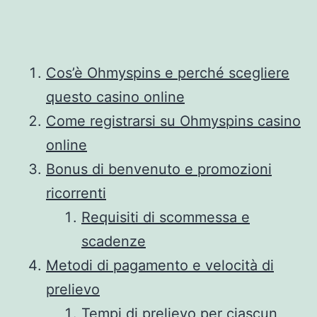
Cos’è Ohmyspins e perché scegliere
questo casino online
Come registrarsi su Ohmyspins casino
online
Bonus di benvenuto e promozioni
ricorrenti
Requisiti di scommessa e
scadenze
Metodi di pagamento e velocità di
prelievo
Tempi di prelievo per ciascun