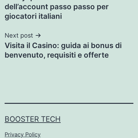
navigation
dell’account passo passo per
giocatori italiani
Next post
Visita il Casino: guida ai bonus di
benvenuto, requisiti e offerte
BOOSTER TECH
Privacy Policy