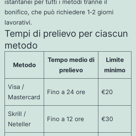
istantanei per tutti i metodi tranne il
bonifico, che può richiedere 1‑2 giorni
lavorativi.
Tempi di prelievo per ciascun
metodo
Tempo medio di
Limite
Metodo
prelievo
minimo
Visa /
Fino a 24 ore
€20
Mastercard
Skrill /
Fino a 12 ore
€30
Neteller