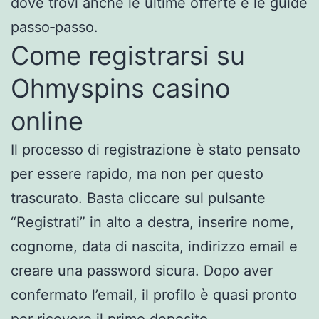
dove trovi anche le ultime offerte e le guide
passo‑passo.
Come registrarsi su
Ohmyspins casino
online
Il processo di registrazione è stato pensato
per essere rapido, ma non per questo
trascurato. Basta cliccare sul pulsante
“Registrati” in alto a destra, inserire nome,
cognome, data di nascita, indirizzo email e
creare una password sicura. Dopo aver
confermato l’email, il profilo è quasi pronto
per ricevere il primo deposito.