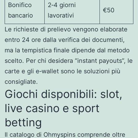
Bonifico
2‑4 giorni
€50
bancario
lavorativi
Le richieste di prelievo vengono elaborate
entro 24 ore dalla verifica dei documenti,
ma la tempistica finale dipende dal metodo
scelto. Per chi desidera “instant payouts”, le
carte e gli e‑wallet sono le soluzioni più
consigliate.
Giochi disponibili: slot,
live casino e sport
betting
Il catalogo di Ohmyspins comprende oltre