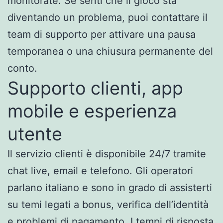
monitorate. Se senti che il gioco sta
diventando un problema, puoi contattare il
team di supporto per attivare una pausa
temporanea o una chiusura permanente del
conto.
Supporto clienti, app
mobile e esperienza
utente
Il servizio clienti è disponibile 24/7 tramite
chat live, email e telefono. Gli operatori
parlano italiano e sono in grado di assisterti
su temi legati a bonus, verifica dell’identità
e problemi di pagamento. I tempi di risposta