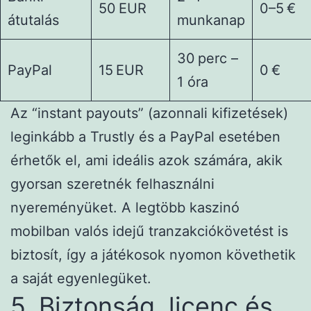
50 EUR
0–5 €
átutalás
munkanap
30 perc –
PayPal
15 EUR
0 €
1 óra
Az “instant payouts” (azonnali kifizetések)
leginkább a Trustly és a PayPal esetében
érhetők el, ami ideális azok számára, akik
gyorsan szeretnék felhasználni
nyereményüket. A legtöbb kaszinó
mobilban valós idejű tranzakciókövetést is
biztosít, így a játékosok nyomon követhetik
a saját egyenlegüket.
5. Biztonság, licenc és