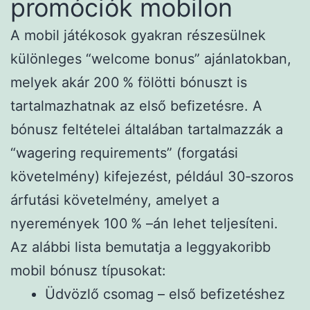
promóciók mobilon
A mobil játékosok gyakran részesülnek
különleges “welcome bonus” ajánlatokban,
melyek akár 200 % fölötti bónuszt is
tartalmazhatnak az első befizetésre. A
bónusz feltételei általában tartalmazzák a
“wagering requirements” (forgatási
követelmény) kifejezést, például 30‑szoros
árfutási követelmény, amelyet a
nyeremények 100 % –án lehet teljesíteni.
Az alábbi lista bemutatja a leggyakoribb
mobil bónusz típusokat:
Üdvözlő csomag – első befizetéshez