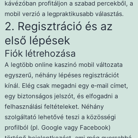
kávézóban profitáljon a szabad percekből, a
mobil verzió a legpraktikusabb választás.
2. Regisztráció és az
első lépések
Fiók létrehozása
A legtöbb online kaszinó mobil változata
egyszerű, néhány lépéses regisztrációt
kínál. Elég csak megadni egy e‑mail címet,
egy biztonságos jelszót, és elfogadni a
felhasználási feltételeket. Néhány
szolgáltató lehetővé teszi a közösségi
profilból (pl. Google vagy Facebook)
történő bejelentkezést, ami még gyorsabbá