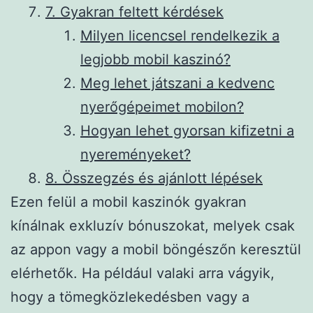
7. Gyakran feltett kérdések
Milyen licencsel rendelkezik a
legjobb mobil kaszinó?
Meg lehet játszani a kedvenc
nyerőgépeimet mobilon?
Hogyan lehet gyorsan kifizetni a
nyereményeket?
8. Összegzés és ajánlott lépések
Ezen felül a mobil kaszinók gyakran
kínálnak exkluzív bónuszokat, melyek csak
az appon vagy a mobil böngészőn keresztül
elérhetők. Ha például valaki arra vágyik,
hogy a tömegközlekedésben vagy a