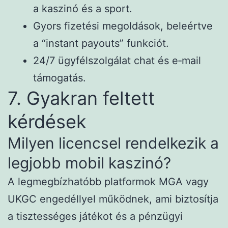
a kaszinó és a sport.
Gyors fizetési megoldások, beleértve
a “instant payouts” funkciót.
24/7 ügyfélszolgálat chat és e‑mail
támogatás.
7. Gyakran feltett
kérdések
Milyen licencsel rendelkezik a
legjobb mobil kaszinó?
A legmegbízhatóbb platformok MGA vagy
UKGC engedéllyel működnek, ami biztosítja
a tisztességes játékot és a pénzügyi