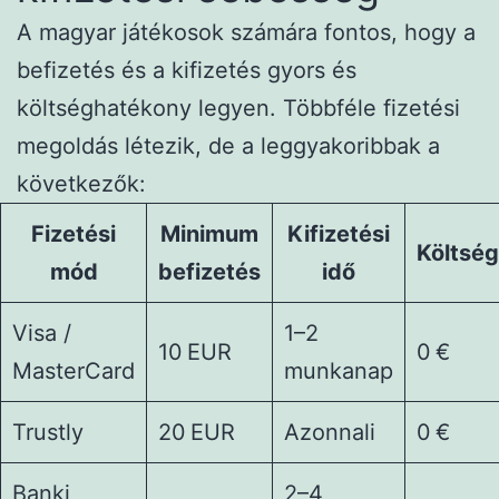
A magyar játékosok számára fontos, hogy a
befizetés és a kifizetés gyors és
költséghatékony legyen. Többféle fizetési
megoldás létezik, de a leggyakoribbak a
következők:
Fizetési
Minimum
Kifizetési
Költség
mód
befizetés
idő
Visa /
1–2
10 EUR
0 €
MasterCard
munkanap
Trustly
20 EUR
Azonnali
0 €
Banki
2–4