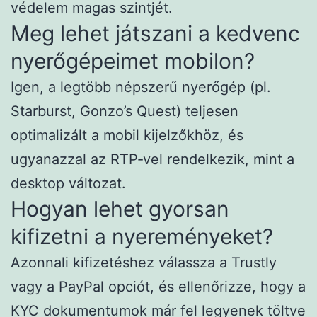
védelem magas szintjét.
Meg lehet játszani a kedvenc
nyerőgépeimet mobilon?
Igen, a legtöbb népszerű nyerőgép (pl.
Starburst, Gonzo’s Quest) teljesen
optimalizált a mobil kijelzőkhöz, és
ugyanazzal az RTP‑vel rendelkezik, mint a
desktop változat.
Hogyan lehet gyorsan
kifizetni a nyereményeket?
Azonnali kifizetéshez válassza a Trustly
vagy a PayPal opciót, és ellenőrizze, hogy a
KYC dokumentumok már fel legyenek töltve