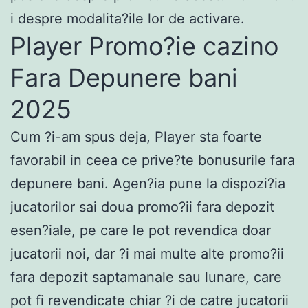
i despre modalita?ile lor de activare.
Player Promo?ie cazino
Fara Depunere bani
2025
Cum ?i-am spus deja, Player sta foarte
favorabil in ceea ce prive?te bonusurile fara
depunere bani. Agen?ia pune la dispozi?ia
jucatorilor sai doua promo?ii fara depozit
esen?iale, pe care le pot revendica doar
jucatorii noi, dar ?i mai multe alte promo?ii
fara depozit saptamanale sau lunare, care
pot fi revendicate chiar ?i de catre jucatorii