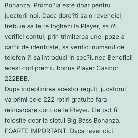
Bonanza. Promo?ia este doar pentru
jucatorii noi. Daca dore?ti sa o revendici,
trebuie sa te te loghezi la Player, sa i?i
verifici contul, prin trimiterea unei poze a
car?ii de identitate, sa verifici numarul de
telefon ?i sa introduci in sec?iunea Beneficii
acest cod premiu bonus Player Casino:
222BBB.
Dupa indeplinirea acestor reguli, jucatorul
va primi cele 222 rotiri gratuite fara
reincarcare cont de la Player. Ele pot fi
folosite doar la slotul Big Bass Bonanza.
FOARTE IMPORTANT. Daca revendici