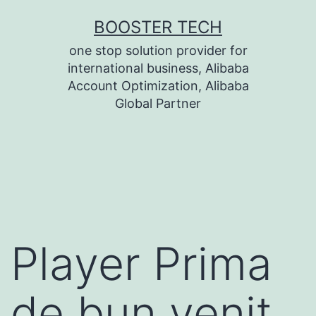
Skip
BOOSTER TECH
to
one stop solution provider for
content
international business, Alibaba
Account Optimization, Alibaba
Global Partner
Player Prima
de bun venit