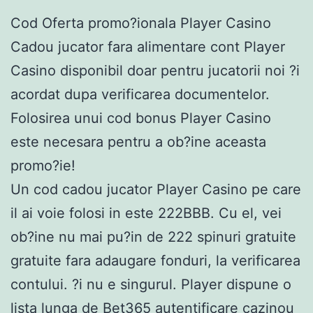
Cod Oferta promo?ionala Player Casino
Cadou jucator fara alimentare cont Player
Casino disponibil doar pentru jucatorii noi ?i
acordat dupa verificarea documentelor.
Folosirea unui cod bonus Player Casino
este necesara pentru a ob?ine aceasta
promo?ie!
Un cod cadou jucator Player Casino pe care
il ai voie folosi in este 222BBB. Cu el, vei
ob?ine nu mai pu?in de 222 spinuri gratuite
gratuite fara adaugare fonduri, la verificarea
contului. ?i nu e singurul. Player dispune o
lista lunga de
Bet365 autentificare cazinou