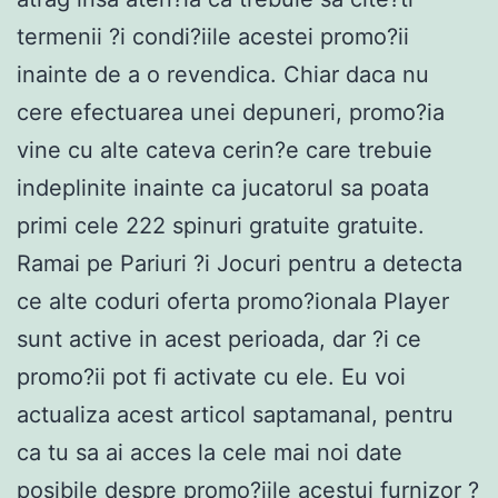
termenii ?i condi?iile acestei promo?ii
inainte de a o revendica. Chiar daca nu
cere efectuarea unei depuneri, promo?ia
vine cu alte cateva cerin?e care trebuie
indeplinite inainte ca jucatorul sa poata
primi cele 222 spinuri gratuite gratuite.
Ramai pe Pariuri ?i Jocuri pentru a detecta
ce alte coduri oferta promo?ionala Player
sunt active in acest perioada, dar ?i ce
promo?ii pot fi activate cu ele. Eu voi
actualiza acest articol saptamanal, pentru
ca tu sa ai acces la cele mai noi date
posibile despre promo?iile acestui furnizor ?