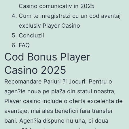
Casino comunicativ in 2025
Cum te inregistrezi cu un cod avantaj
exclusiv Player Casino
Concluzii
FAQ
Cod Bonus Player
Casino 2025
Recomandare Pariuri ?i Jocuri: Pentru o
agen?ie noua pe pia?a din statul noastra,
Player casino include o oferta excelenta de
avantaje, mai ales beneficii fara transfer
bani. Agen?ia dispune nu una, ci doua