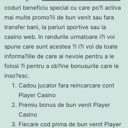
coduri beneficiu special cu care po?i activa
mai multe promo?ii de bun venit sau fara
transfer bani, la pariuri sportive sau la
casino web. In randurile urmatoare i?i voi
spune care sunt acestea ?i i?i voi da toate
informa?iile de care ai nevoie pentru a le
folosi ?i pentru a ob?ine bonusurile care le
inso?esc.
Cadou jucator fara reincarcare cont
Player Casino
Premiu bonus de bun venit Player
Casino
Fiecare cod prima de bun venit Player