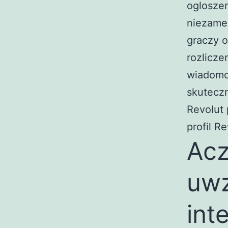
ogloszen
niezame
graczy o
rozlicz
wiadomo
skuteczn
Revolut 
profil R
Acz
uwz
int