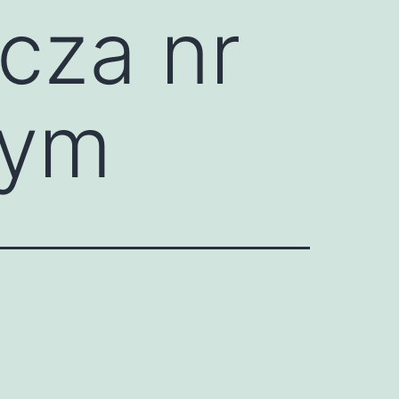
cza nr
wym