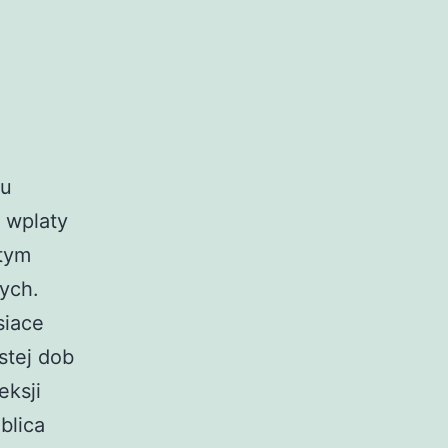
ku
 wplaty
stym
ych.
siace
stej dob
eksji
blica