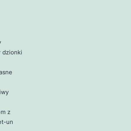
y
 dzionki
lasne
iwy
em z
et-un