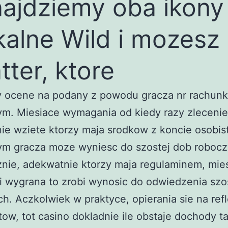
ajdziemy oba ikony
kalne Wild i mozesz
tter, ktore
 ocene na podany z powodu gracza nr rachun
m. Miesiace wymagania od kiedy razy zlecenie
ie wziete ktorzy maja srodkow z koncie osobi
m gracza moze wyniesc do szostej dob robocz
nie, adekwatnie ktorzy maja regulaminem, mie
i wygrana to zrobi wynosic do odwiedzenia szo
h. Aczkolwiek w praktyce, opierania sie na refl
tow, tot casino dokladnie ile obstaje dochody ta