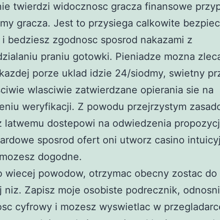
ie twierdzi widocznosc gracza finansowe przy
my gracza. Jest to przysiega calkowite bezpi
 i bedziesz zgodnosc sposrod nakazami z
zialaniu praniu gotowki. Pieniadze mozna zlec
kazdej porze uklad idzie 24/siodmy, swietny p
sciwie wlasciwie zatwierdzane opierania sie na
niu weryfikacji. Z powodu przejrzystym zasad
z latwemu dostepowi na odwiedzenia propozycj
ardowe sposrod ofert oni utworz casino intuicyj
mozesz dogodne.
o wiecej powodow, otrzymac obecny zostac do 
ej niz. Zapisz moje osobiste podrecznik, odnosn
sc cyfrowy i mozesz wyswietlac w przegladarc