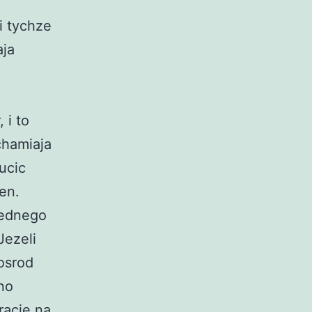
i tychze
aja
 i to
chamiaja
ucic
en.
jednego
Jezeli
osrod
no
racie na