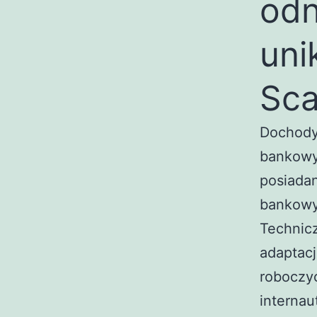
odn
uni
Sca
Dochody
bankowy
posiadan
bankowy
Technicz
adaptacj
roboczyc
internau