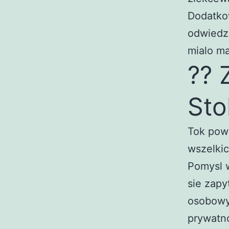
Dodatko
odwiedzi
mialo ma
?? 
Sto
Tok pow
wszelkic
Pomysl
sie zapy
osobowy
prywatno