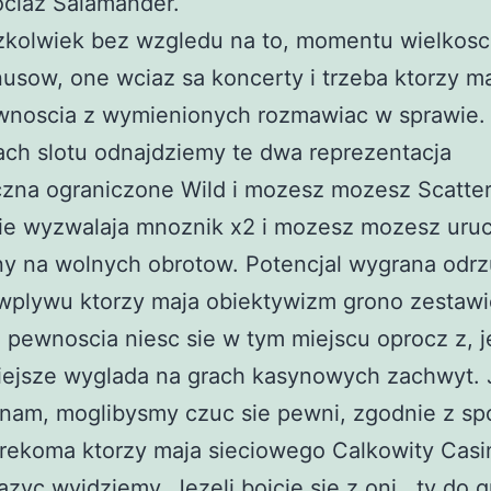
ciaz Salamander.
kolwiek bez wzgledu na to, momentu wielkosc
usow, one wciaz sa koncerty i trzeba ktorzy m
wnoscia z wymienionych rozmawiac w sprawie.
ch slotu odnajdziemy te dwa reprezentacja
zna ograniczone Wild i mozesz mozesz Scatter,
ie wyzwalaja mnoznik x2 i mozesz mozesz uru
y na wolnych obrotow. Potencjal wygrana odrz
 wplywu ktorzy maja obiektywizm grono zestawi
 pewnoscia niesc sie w tym miejscu oprocz z, 
iejsze wyglada na grach kasynowych zachwyt. 
nam, moglibysmy czuc sie pewni, zgodnie z sp
 rekoma ktorzy maja sieciowego Calkowity Casi
zyc wyjdziemy. Jezeli boicie sie z oni , ty do g