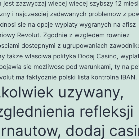
 jest zazwyczaj wiecej wiecej szybszy 12 miesi
zny i najczesciej zadawanych problemow z po
dnosi sie na opcje wyplaty wygranych na afisz
eniowy Revolut. Zgodnie z wzgledem rowniez
sciami dostepnymi z ugrupowaniach zawodni
y takze wlasciwa polityka Dodaj Casino, wypla
pojawia sie mozliwosc pod warunkami, ty na p
evolut ma faktycznie polski lista kontrolna IBAN.
kolwiek uzywany,
glednienia refleksji
ernautow, dodaj cas