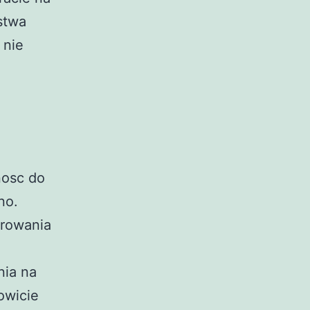
stwa
 nie
nosc do
no.
trowania
h
nia na
owicie