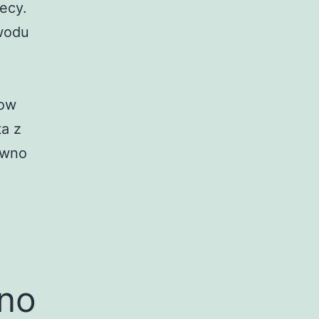
ecy.
wodu
kow
ta z
ewno
ino