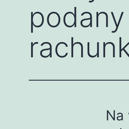
podany 
rachun
Na 