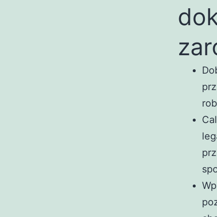
dok
zar
Dob
prz
ro
Cal
leg
prz
spo
Wpl
poz