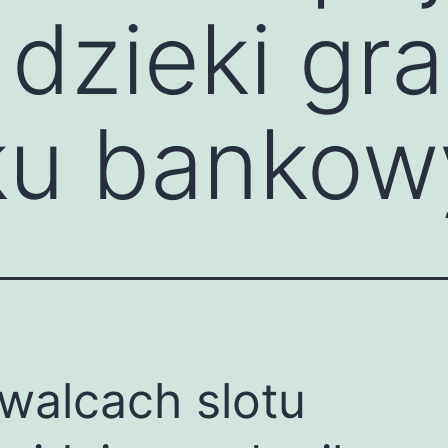
dzieki gra
ku banko
walcach slotu