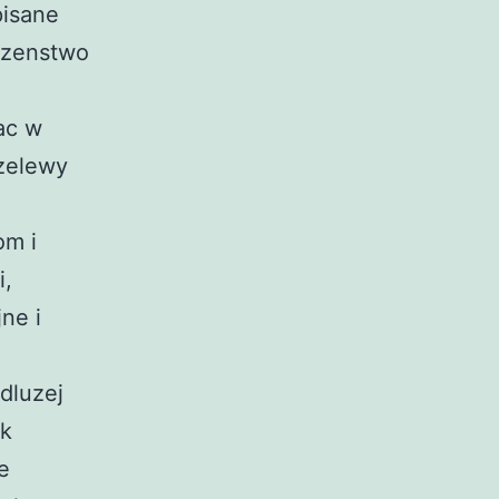
pisane
eczenstwo
ac w
rzelewy
om i
i,
ne i
dluzej
ik
e