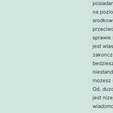
posiadan
na pozio
srodkow
przeciwd
sprawie 
jest wla
zakoncze
bedzies
niestand
mozesz 
Od, duz
jest niz
wiadomo