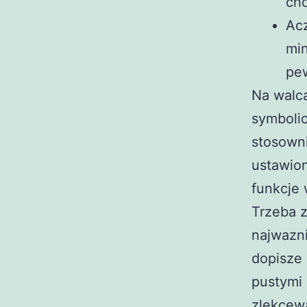
cho
Acz
min
pe
Na walca
symbolic
stosown
ustawion
funkcje
Trzeba z
najwazn
dopisze 
pustymi
zlekcewa