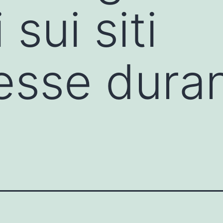
 sui siti
sse dura