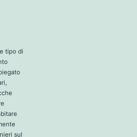
 tipo di
nto
piegato
ri,
acche
re
bitare
lmente
ieri sul