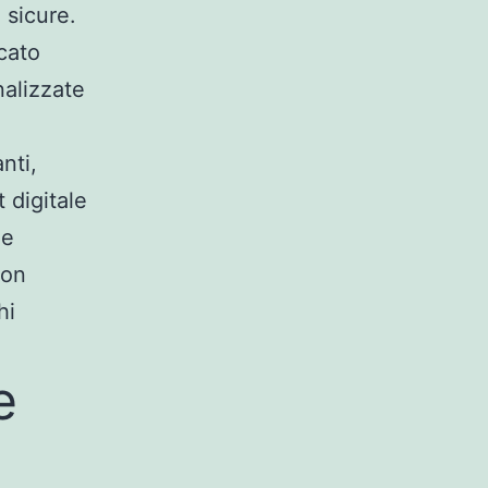
 sicure.
cato
nalizzate
nti,
 digitale
le
con
hi
e