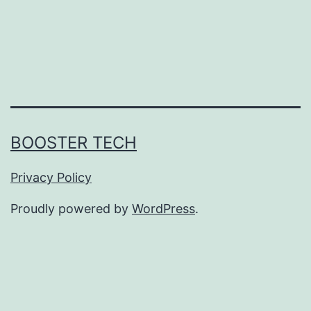
BOOSTER TECH
Privacy Policy
Proudly powered by
WordPress
.