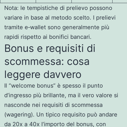
Nota: le tempistiche di prelievo possono
variare in base al metodo scelto. I prelievi
tramite e‑wallet sono generalmente più
rapidi rispetto ai bonifici bancari.
Bonus e requisiti di
scommessa: cosa
leggere davvero
Il “welcome bonus” è spesso il punto
d’ingresso più brillante, ma il vero valore si
nasconde nei requisiti di scommessa
(wagering). Un tipico requisito può andare
da 20x a 40x l’importo del bonus, con