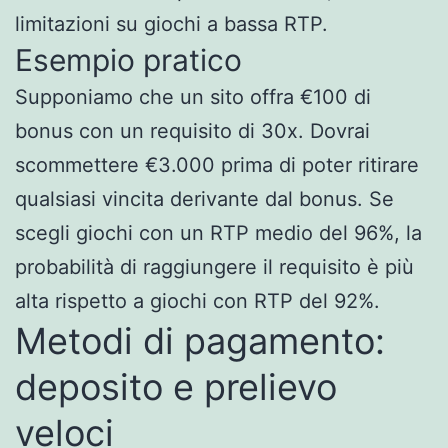
limitazioni su giochi a bassa RTP.
Esempio pratico
Supponiamo che un sito offra €100 di
bonus con un requisito di 30x. Dovrai
scommettere €3.000 prima di poter ritirare
qualsiasi vincita derivante dal bonus. Se
scegli giochi con un RTP medio del 96%, la
probabilità di raggiungere il requisito è più
alta rispetto a giochi con RTP del 92%.
Metodi di pagamento:
deposito e prelievo
veloci