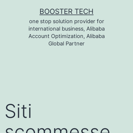
Skip
BOOSTER TECH
to
one stop solution provider for
content
international business, Alibaba
Account Optimization, Alibaba
Global Partner
Siti
scommesse