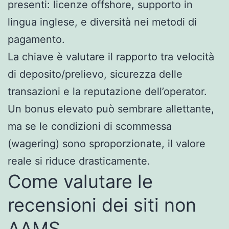
presenti: licenze offshore, supporto in
lingua inglese, e diversità nei metodi di
pagamento.
La chiave è valutare il rapporto tra velocità
di deposito/prelievo, sicurezza delle
transazioni e la reputazione dell’operator.
Un bonus elevato può sembrare allettante,
ma se le condizioni di scommessa
(wagering) sono sproporzionate, il valore
reale si riduce drasticamente.
Come valutare le
recensioni dei siti non
AAMS