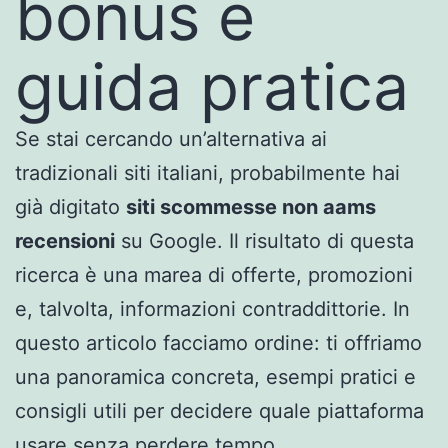
bonus e
guida pratica
Se stai cercando un’alternativa ai
tradizionali siti italiani, probabilmente hai
già digitato
siti scommesse non aams
recensioni
su Google. Il risultato di questa
ricerca è una marea di offerte, promozioni
e, talvolta, informazioni contraddittorie. In
questo articolo facciamo ordine: ti offriamo
una panoramica concreta, esempi pratici e
consigli utili per decidere quale piattaforma
usare senza perdere tempo.