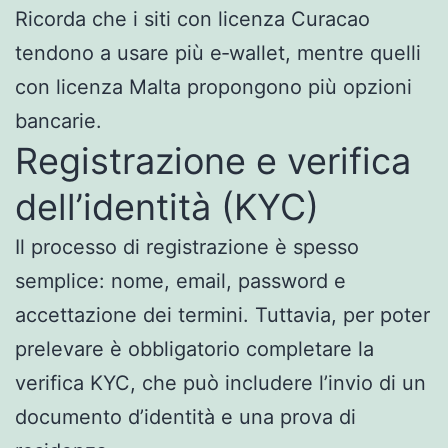
Ricorda che i siti con licenza Curacao
tendono a usare più e‑wallet, mentre quelli
con licenza Malta propongono più opzioni
bancarie.
Registrazione e verifica
dell’identità (KYC)
Il processo di registrazione è spesso
semplice: nome, email, password e
accettazione dei termini. Tuttavia, per poter
prelevare è obbligatorio completare la
verifica KYC, che può includere l’invio di un
documento d’identità e una prova di