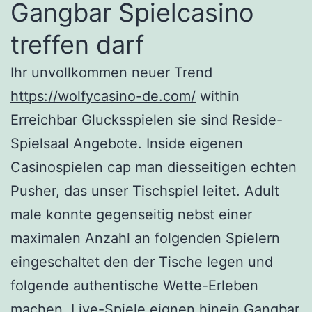
Gangbar Spielcasino
treffen darf
Ihr unvollkommen neuer Trend
https://wolfycasino-de.com/
within
Erreichbar Glucksspielen sie sind Reside-
Spielsaal Angebote. Inside eigenen
Casinospielen cap man diesseitigen echten
Pusher, das unser Tischspiel leitet. Adult
male konnte gegenseitig nebst einer
maximalen Anzahl an folgenden Spielern
eingeschaltet den der Tische legen und
folgende authentische Wette-Erleben
machen. Live-Spiele eignen hinein Gangbar