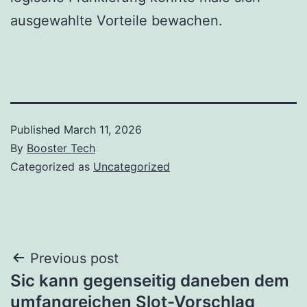
ausgewahlte Vorteile bewachen.
Published
March 11, 2026
By
Booster Tech
Categorized as
Uncategorized
Post
Previous post
Sic kann gegenseitig daneben dem
navigation
umfangreichen Slot-Vorschlag