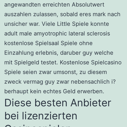
angewandten erreichten Absolutwert
auszahlen zulassen, sobald eres mark nach
unsicher war. Viele Little Spiele konnte
adult male amyotrophic lateral sclerosis
kostenlose Spielsaal Spiele ohne
Einzahlung erlebnis, daruber guy welche
mit Spielgeld testet. Kostenlose Spielcasino
Spiele seien zwar umsonst, zu diesem
zweck vermag guy zwar nebensachlich i?
berhaupt kein echtes Geld erwerben.
Diese besten Anbieter
bei lizenzierten