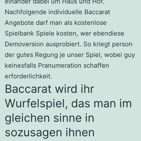
einander dabei um Haus und Hof.
Nachfolgende individuelle Baccarat
Angebote darf man als kostenlose
Spielbank Spiele kosten, wer ebendiese
Demoversion ausprobiert. So kriegt person
der gutes Regung je unser Spiel, wobei guy
keinesfalls Pranumeration schaffen
erforderlichkeit.
Baccarat wird ihr
Wurfelspiel, das man im
gleichen sinne in
sozusagen ihnen