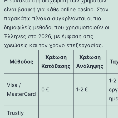
Η ευκολία στη διαχείριση των χρημάτων
είναι βασική για κάθε online casino. Στον
παρακάτω πίνακα συγκρίνονται οι πιο
δημοφιλείς μέθοδοι που χρησιμοποιούν οι
Έλληνες στο 2026, με έμφαση στις
χρεώσεις και τον χρόνο επεξεργασίας.
Χρέωση
Χρέωση
Μέθοδος
Τα
Κατάθεσης
Ανάληψης
1‑2
Visa /
0 €
1‑2 €
εργ
MasterCard
ημέ
Trustly