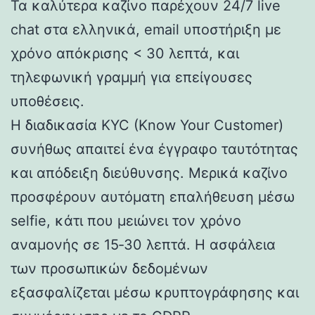
Τα καλύτερα καζίνο παρέχουν 24/7 live
chat στα ελληνικά, email υποστήριξη με
χρόνο απόκρισης < 30 λεπτά, και
τηλεφωνική γραμμή για επείγουσες
υποθέσεις.
Η διαδικασία KYC (Know Your Customer)
συνήθως απαιτεί ένα έγγραφο ταυτότητας
και απόδειξη διεύθυνσης. Μερικά καζίνο
προσφέρουν αυτόματη επαλήθευση μέσω
selfie, κάτι που μειώνει τον χρόνο
αναμονής σε 15‑30 λεπτά. Η ασφάλεια
των προσωπικών δεδομένων
εξασφαλίζεται μέσω κρυπτογράφησης και