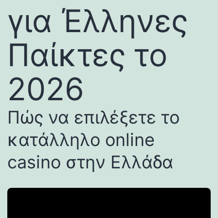
για Έλληνες
Παίκτες το
2026
Πώς να επιλέξετε το
κατάλληλο online
casino στην Ελλάδα