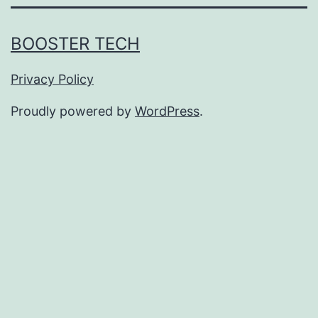
BOOSTER TECH
Privacy Policy
Proudly powered by
WordPress
.