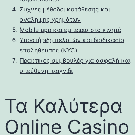
Συχνές μέθοδοι κατάθεσης και
ανάληψης χρημάτων
Mobile app και εμπειρία στο κινητό
Υποστήριξη πελατών και διαδικασία
επαλήθευσης (KYC)
Πρακτικές συμβουλές για ασφαλή και
υπεύθυνη παιγνίδι
Τα Καλύτερα
Online Casino