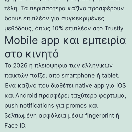
τέλη. Τα περισσότερα καζίνο προσφέρουν
bonus επιπλέον για συγκεκριμένες
μεθόδους, όπως 10% επιπλέον στο Trustly.
Mobile app και εμπειρία
στο κινητό
Το 2026 η πλειοψηφία των ελληνικών
παικτών παίζει από smartphone ή tablet.
Ένα καζίνο που διαθέτει native app για iOS
και Android προσφέρει ταχύτερο φόρτωμα,
push notifications για promos και
βελτιωμένη ασφάλεια μέσω fingerprint ή
Face ID.