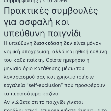
συμμόρφωσης με το GDPR.
Πρακτικές συμβουλές
για ασφαλή και
υπεύθυνη παιγνίδι
Η υπεύθυνη διασκέδαση δεν είναι μόνον
νομική υποχρέωση, αλλά και ηθική ευθύνη
του κάθε παίκτη. Ορίστε ημερήσιο ή
μηνιαίο όριο κατάθεσης μέσω του
λογαριασμού σας και χρησιμοποιήστε
εργαλεία “self‑exclusion” που προσφέρουν
τα περισσότερα καζίνο.
Αν νιώθετε ότι το παιχνίδι γίνεται
προβληματικό, επικοινωνήστε άμεσα με το