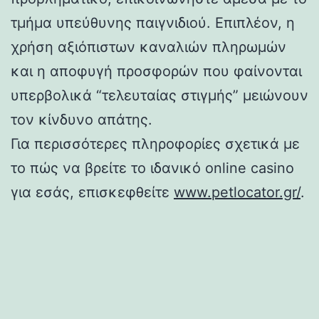
τμήμα υπεύθυνης παιγνιδιού. Επιπλέον, η
χρήση αξιόπιστων καναλιών πληρωμών
και η αποφυγή προσφορών που φαίνονται
υπερβολικά “τελευταίας στιγμής” μειώνουν
τον κίνδυνο απάτης.
Για περισσότερες πληροφορίες σχετικά με
το πώς να βρείτε το ιδανικό online casino
για εσάς, επισκεφθείτε
www.petlocator.gr/
.