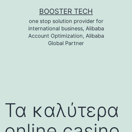
Skip
BOOSTER TECH
to
one stop solution provider for
content
international business, Alibaba
Account Optimization, Alibaba
Global Partner
Τα καλύτερα
online casino