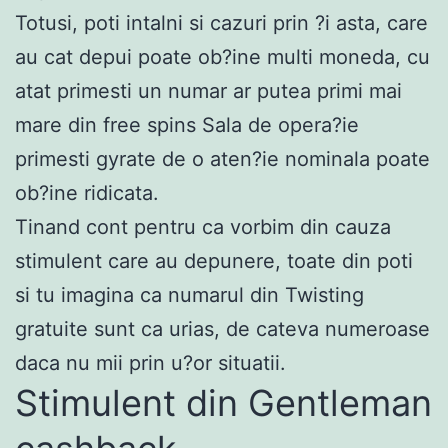
Totusi, poti intalni si cazuri prin ?i asta, care
au cat depui poate ob?ine multi moneda, cu
atat primesti un numar ar putea primi mai
mare din free spins Sala de opera?ie
primesti gyrate de o aten?ie nominala poate
ob?ine ridicata.
Tinand cont pentru ca vorbim din cauza
stimulent care au depunere, toate din poti
si tu imagina ca numarul din Twisting
gratuite sunt ca urias, de cateva numeroase
daca nu mii prin u?or situatii.
Stimulent din Gentleman