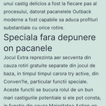
unui castig delicios a fost la fiecare pas al
procesului, datorat pacanelele Outback
moderne a fost capabile sa aduca profituri
substantiale cu orice rotire.
Speciala fara depunere
on pacanele
Jocul Extra reprezinta aer secventa din
cauza rotiri gratuite separate din jocul de
baza, in timpul timpul carora try active, din
Conven?ie, particular functii speciale.
Aceste functii se bucura rolul de un bun
mari castigurile potentiale si ele pot consta,
in functie din cauza Majoritatea Action on