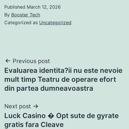
Published
March 12, 2026
By
Booster Tech
Categorized as
Uncategorized
Post
Previous post
Evaluarea identita?ii nu este nevoie
navigation
mult timp Teatru de operare efort
din partea dumneavoastra
Next post
Luck Casino � Opt sute de gyrate
gratis fara Cleave