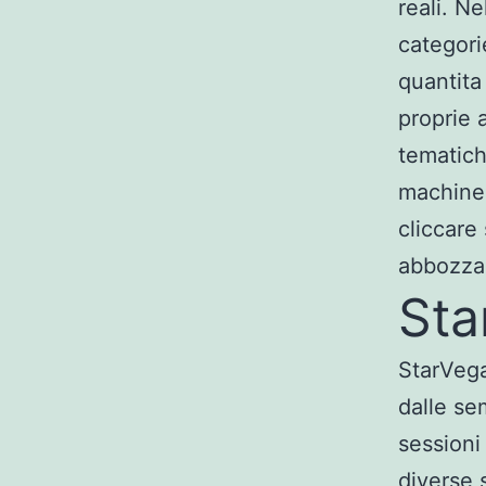
reali. N
categori
quantita
proprie 
tematich
machine,
cliccare 
abbozzar
Sta
StarVega
dalle se
sessioni
diverse 