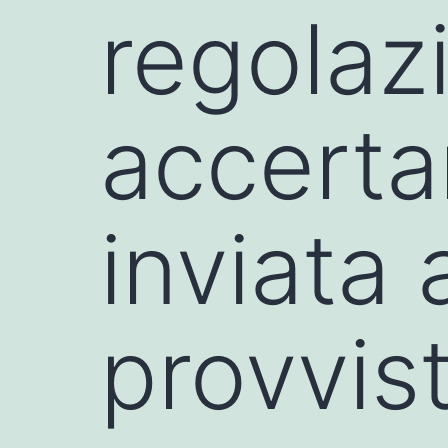
regolazi
accerta
inviata a
provvis