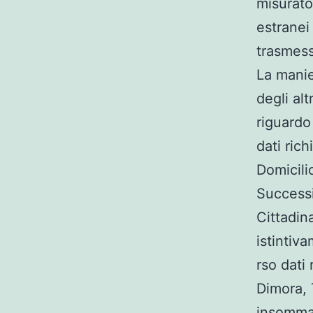
misurato
estranei
trasmess
La manie
degli alt
riguardo 
dati ric
Domicili
Successi
Cittadin
istintiv
rso dati 
Dimora, 
insomma 