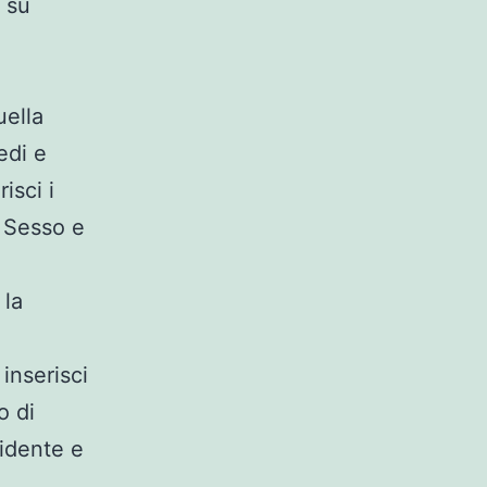
 su
uella
edi e
isci i
, Sesso e
 la
inserisci
o di
idente e