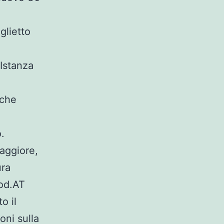
oglietto
Istanza
 che
.
aggiore,
ura
Mod.AT
o il
oni sulla