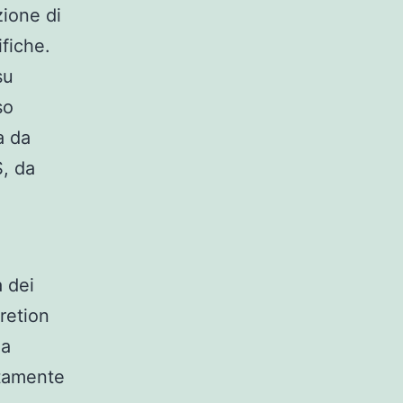
zione di
fiche.
su
so
a da
S, da
a dei
retion
ua
atamente