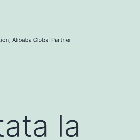
ion, Alibaba Global Partner
ata la