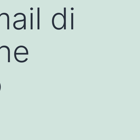
ail di
ne
o