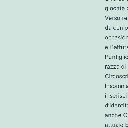
giocate 
Verso reg
da comp
occasion
e Battut
Puntigli
razza di
Circoscr
Insomma,
inserisci
d’identi
anche Ca
attuale 