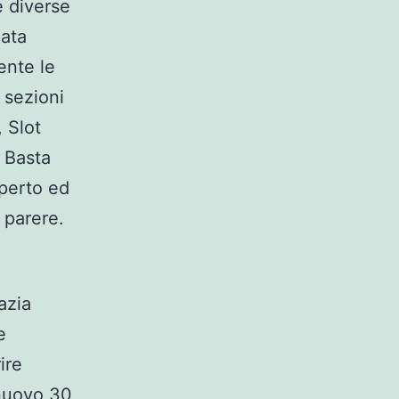
e diverse
pata
ente le
 sezioni
 Slot
 Basta
sperto ed
 parere.
azia
e
ire
 nuovo 30