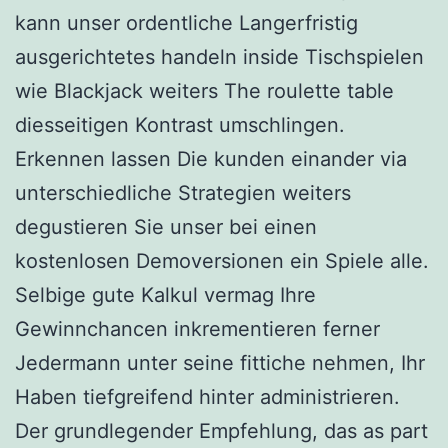
kann unser ordentliche Langerfristig
ausgerichtetes handeln inside Tischspielen
wie Blackjack weiters The roulette table
diesseitigen Kontrast umschlingen.
Erkennen lassen Die kunden einander via
unterschiedliche Strategien weiters
degustieren Sie unser bei einen
kostenlosen Demoversionen ein Spiele alle.
Selbige gute Kalkul vermag Ihre
Gewinnchancen inkrementieren ferner
Jedermann unter seine fittiche nehmen, Ihr
Haben tiefgreifend hinter administrieren.
Der grundlegender Empfehlung, das as part