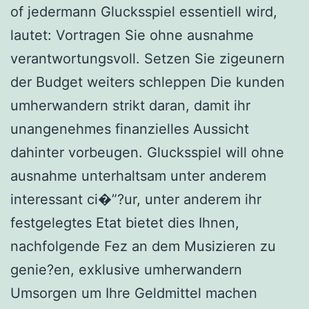
of jedermann Glucksspiel essentiell wird,
lautet: Vortragen Sie ohne ausnahme
verantwortungsvoll. Setzen Sie zigeunern
der Budget weiters schleppen Die kunden
umherwandern strikt daran, damit ihr
unangenehmes finanzielles Aussicht
dahinter vorbeugen. Glucksspiel will ohne
ausnahme unterhaltsam unter anderem
interessant ci�”?ur, unter anderem ihr
festgelegtes Etat bietet dies Ihnen,
nachfolgende Fez an dem Musizieren zu
genie?en, exklusive umherwandern
Umsorgen um Ihre Geldmittel machen