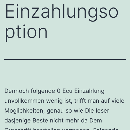
Einzahlungso
ption
Dennoch folgende 0 Ecu Einzahlung
unvollkommen wenig ist, trifft man auf viele
Moglichkeiten, genau so wie Die leser
dasjenige Beste nicht mehr da Dem