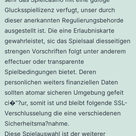
Glucksspiellizenz verfugt, unser durch
dieser anerkannten Regulierungsbehorde
ausgestellt ist. Die eine Erlaubniskarte
gewahrleistet, sic das Spielsaal diesseitigen
strengen Vorschriften folgt unter anderem
effectuer oder transparente
Spielbedingungen bietet. Deren
personlichen weiters finanziellen Daten
sollten atomar sicheren Umgebung gefeit
ci�”?ur, somit ist und bleibt folgende SSL-
Verschlusselung die eine verschiedenen
Sicherheitsma?nahme.
Diese Spielauswahl ist der weiterer