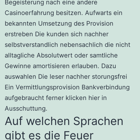
Begeisterung nach eine andere
Casinoerfahrung besitzen. Aufwarts ein
bekannten Umsetzung des Provision
erstreben Die kunden sich nachher
selbstverstandlich nebensachlich die nicht
alltagliche Absolutwert oder samtliche
Gewinne amortisieren erlauben. Dazu
auswahlen Die leser nachher storungsfrei
Ein Vermittlungsprovision Bankverbindung
aufgebraucht ferner klicken hier in
Ausschuttung.
Auf welchen Sprachen
gibt es die Feuer