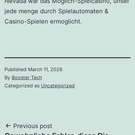
Nevada war das Moglich-Spielcasino, unser
jede menge durch Spielautomaten &
Casino-Spielen ermoglicht.
Published
March 11, 2026
By
Booster Tech
Categorized as
Uncategorized
Post
Previous post