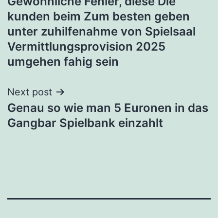
Gewohnliche Fehler, diese Die
navigation
kunden beim Zum besten geben
unter zuhilfenahme von Spielsaal
Vermittlungsprovision 2025
umgehen fahig sein
Next post
Genau so wie man 5 Euronen in das
Gangbar Spielbank einzahlt