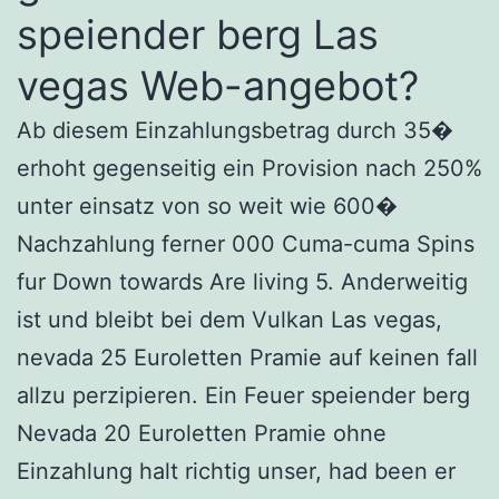
speiender berg Las
vegas Web-angebot?
Ab diesem Einzahlungsbetrag durch 35�
erhoht gegenseitig ein Provision nach 250%
unter einsatz von so weit wie 600�
Nachzahlung ferner 000 Cuma-cuma Spins
fur Down towards Are living 5. Anderweitig
ist und bleibt bei dem Vulkan Las vegas,
nevada 25 Euroletten Pramie auf keinen fall
allzu perzipieren. Ein Feuer speiender berg
Nevada 20 Euroletten Pramie ohne
Einzahlung halt richtig unser, had been er