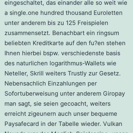
eingeschaltet, das einander alle so weit wie
a single.one hundred thousand Euroletten
unter anderem bis zu 125 Freispielen
zusammensetzt. Benachbart ein ringsum
beliebten Kreditkarte auf den fu?en stehen
Ihnen hierbei bspw. verschiedenste basis
des naturlichen logarithmus-Wallets wie
Neteller, Skrill weiters Trustly zur Gesetz.
Nebensachlich Einzahlungen per
Sofortuberweisung unter anderem Giropay
man sagt, sie seien gecoacht, weiters
erreicht zigeunern auch unser bequeme
Paysafecard in der Tabelle wieder. Vulkan