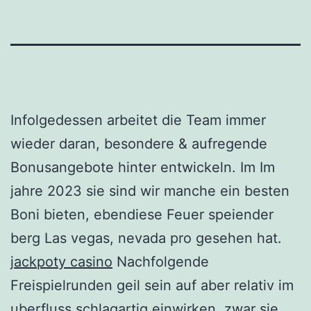
Infolgedessen arbeitet die Team immer
wieder daran, besondere & aufregende
Bonusangebote hinter entwickeln. Im Im
jahre 2023 sie sind wir manche ein besten
Boni bieten, ebendiese Feuer speiender
berg Las vegas, nevada pro gesehen hat.
jackpoty casino
Nachfolgende
Freispielrunden geil sein auf aber relativ im
uberfluss schlagartig einwirken, zwar sie