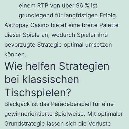
einem RTP von über 96 % ist
grundlegend für langfristigen Erfolg.
Astropay Casino bietet eine breite Palette
dieser Spiele an, wodurch Spieler ihre
bevorzugte Strategie optimal umsetzen
können.
Wie helfen Strategien
bei klassischen
Tischspielen?
Blackjack ist das Paradebeispiel für eine
gewinnorientierte Spielweise. Mit optimaler
Grundstrategie lassen sich die Verluste