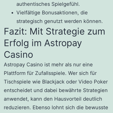
authentisches Spielgefühl.
Vielfältige Bonusaktionen, die
strategisch genutzt werden können.
Fazit: Mit Strategie zum
Erfolg im Astropay
Casino
Astropay Casino ist mehr als nur eine
Plattform für Zufallsspiele. Wer sich für
Tischspiele wie Blackjack oder Video Poker
entscheidet und dabei bewährte Strategien
anwendet, kann den Hausvorteil deutlich
reduzieren. Ebenso lohnt sich die bewusste