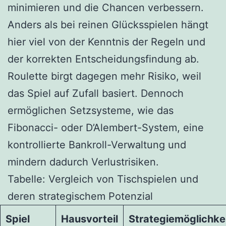
minimieren und die Chancen verbessern.
Anders als bei reinen Glücksspielen hängt
hier viel von der Kenntnis der Regeln und
der korrekten Entscheidungsfindung ab.
Roulette birgt dagegen mehr Risiko, weil
das Spiel auf Zufall basiert. Dennoch
ermöglichen Setzsysteme, wie das
Fibonacci- oder D’Alembert-System, eine
kontrollierte Bankroll-Verwaltung und
mindern dadurch Verlustrisiken.
Tabelle: Vergleich von Tischspielen und
deren strategischem Potenzial
Spiel
Hausvorteil
Strategiemöglichke