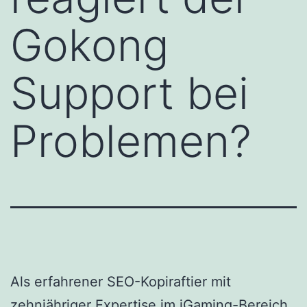
Gokong
Support bei
Problemen?
Als erfahrener SEO-Kopiraftier mit
zehnjähriger Expertise im iGaming-Bereich