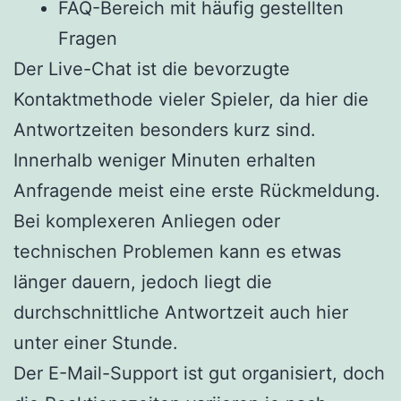
FAQ-Bereich mit häufig gestellten
Fragen
Der Live-Chat ist die bevorzugte
Kontaktmethode vieler Spieler, da hier die
Antwortzeiten besonders kurz sind.
Innerhalb weniger Minuten erhalten
Anfragende meist eine erste Rückmeldung.
Bei komplexeren Anliegen oder
technischen Problemen kann es etwas
länger dauern, jedoch liegt die
durchschnittliche Antwortzeit auch hier
unter einer Stunde.
Der E-Mail-Support ist gut organisiert, doch