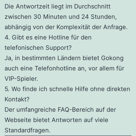
Die Antwortzeit liegt im Durchschnitt
zwischen 30 Minuten und 24 Stunden,
abhängig von der Komplexität der Anfrage.
4. Gibt es eine Hotline für den
telefonischen Support?
Ja, in bestimmten Ländern bietet Gokong
auch eine Telefonhotline an, vor allem für
VIP-Spieler.
5. Wo finde ich schnelle Hilfe ohne direkten
Kontakt?
Der umfangreiche FAQ-Bereich auf der
Webseite bietet Antworten auf viele
Standardfragen.