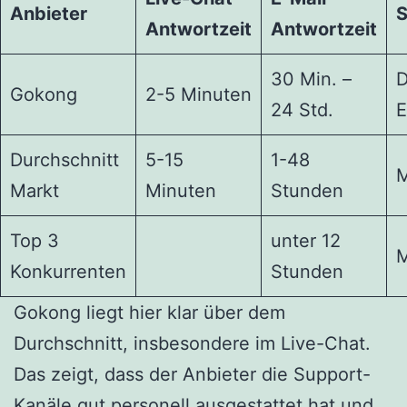
Anbieter
S
Antwortzeit
Antwortzeit
30 Min. –
D
Gokong
2-5 Minuten
24 Std.
E
Durchschnitt
5-15
1-48
M
Markt
Minuten
Stunden
Top 3
unter 12
M
Konkurrenten
Stunden
Gokong liegt hier klar über dem
Durchschnitt, insbesondere im Live-Chat.
Das zeigt, dass der Anbieter die Support-
Kanäle gut personell ausgestattet hat und