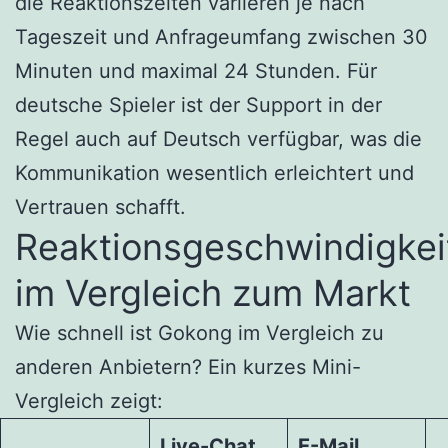
die Reaktionszeiten variieren je nach
Tageszeit und Anfrageumfang zwischen 30
Minuten und maximal 24 Stunden. Für
deutsche Spieler ist der Support in der
Regel auch auf Deutsch verfügbar, was die
Kommunikation wesentlich erleichtert und
Vertrauen schafft.
Reaktionsgeschwindigkei
im Vergleich zum Markt
Wie schnell ist Gokong im Vergleich zu
anderen Anbietern? Ein kurzes Mini-
Vergleich zeigt:
Live-Chat
E-Mail