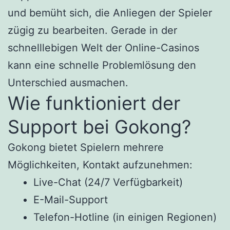
und bemüht sich, die Anliegen der Spieler
zügig zu bearbeiten. Gerade in der
schnelllebigen Welt der Online-Casinos
kann eine schnelle Problemlösung den
Unterschied ausmachen.
Wie funktioniert der
Support bei Gokong?
Gokong bietet Spielern mehrere
Möglichkeiten, Kontakt aufzunehmen:
Live-Chat (24/7 Verfügbarkeit)
E-Mail-Support
Telefon-Hotline (in einigen Regionen)