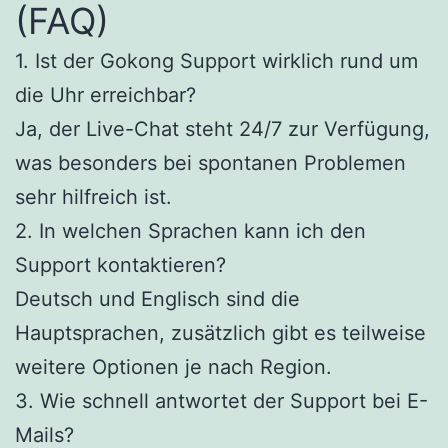
(FAQ)
1. Ist der Gokong Support wirklich rund um
die Uhr erreichbar?
Ja, der Live-Chat steht 24/7 zur Verfügung,
was besonders bei spontanen Problemen
sehr hilfreich ist.
2. In welchen Sprachen kann ich den
Support kontaktieren?
Deutsch und Englisch sind die
Hauptsprachen, zusätzlich gibt es teilweise
weitere Optionen je nach Region.
3. Wie schnell antwortet der Support bei E-
Mails?