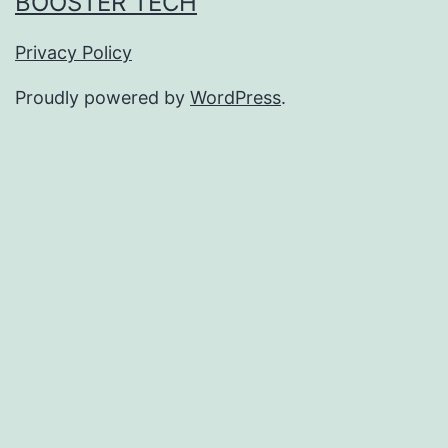
BOOSTER TECH
Privacy Policy
Proudly powered by
WordPress
.