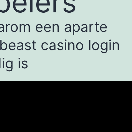
pelers
rom een aparte
beast casino login
ig is