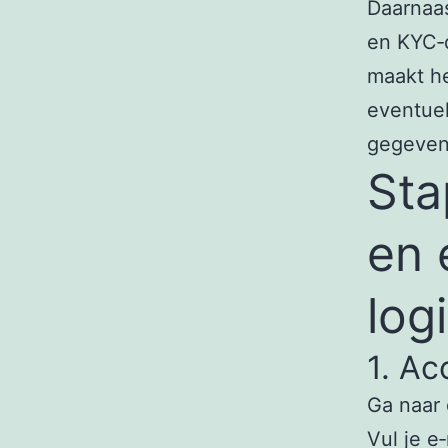
Daarnaas
en KYC‑
maakt he
eventuel
gegevens
Sta
en 
log
1. A
Ga naar 
Vul je e