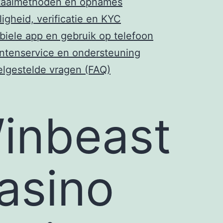
taalmethoden en opnames
ligheid, verificatie en KYC
iele app en gebruik op telefoon
ntenservice en ondersteuning
lgestelde vragen (FAQ)
inbeast
asino