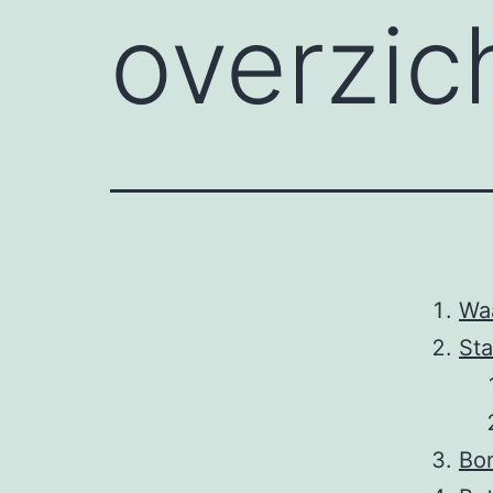
overzic
Waa
Sta
Bon