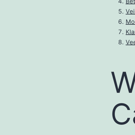
Be
Vei
Mob
Kla
Vee
W
C