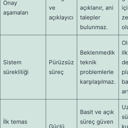
Onay
ve
açıklanır, ani
iç
aşamaları
açıklayıcı
talepler
z
bulunmaz.
ol
Ol
Beklenmedik
ilk
Sistem
Pürüzsüz
teknik
de
sürekliliği
süreç
problemlerle
pl
karşılaşılmaz.
ba
art
U
Basit ve açık
sü
İlk temas
süreç güven
Güçlü
ku