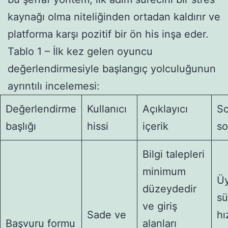
kaynağı olma niteliğinden ortadan kaldırır ve
platforma karşı pozitif bir ön his inşa eder.
Tablo 1 – İlk kez gelen oyuncu
değerlendirmesiyle başlangıç yolculuğunun
ayrıntılı incelemesi:
Değerlendirme
Kullanıcı
Açıklayıcı
S
başlığı
hissi
içerik
s
Bilgi talepleri
minimum
Üy
düzeydedir
sü
ve giriş
Sade ve
hı
Başvuru formu
alanları