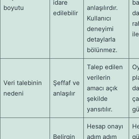
idare
ba
boyutu
anlaşılırdır.
edilebilir
d
Kullanıcı
ra
deneyimi
il
detaylarla
bölünmez.
Talep edilen
O
verilerin
pl
Veri talebinin
Şeffaf ve
amacı açık
d
nedeni
anlaşılır
şekilde
ç
yansıtılır.
gü
Hesap onayı
H
Belirgin
adım adım
gü