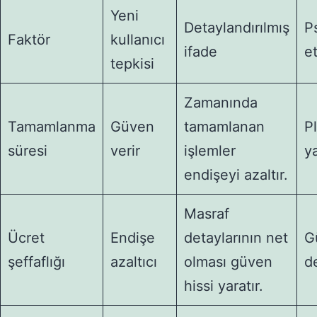
Yeni
Detaylandırılmış
Ps
Faktör
kullanıcı
ifade
et
tepkisi
Zamanında
Tamamlanma
Güven
tamamlanan
P
süresi
verir
işlemler
ya
endişeyi azaltır.
Masraf
Ücret
Endişe
detaylarının net
G
şeffaflığı
azaltıcı
olması güven
d
hissi yaratır.