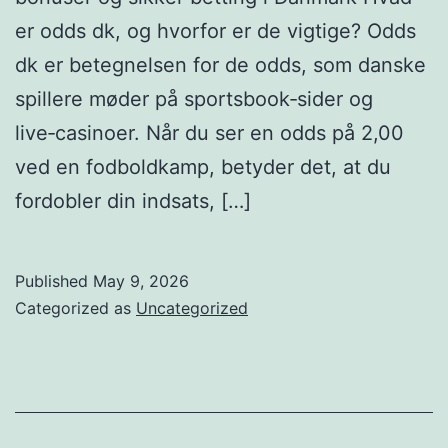
er odds dk, og hvorfor er de vigtige? Odds
dk er betegnelsen for de odds, som danske
spillere møder på sportsbook‑sider og
live‑casinoer. Når du ser en odds på 2,00
ved en fodboldkamp, betyder det, at du
fordobler din indsats, […]
Published
May 9, 2026
Categorized as
Uncategorized