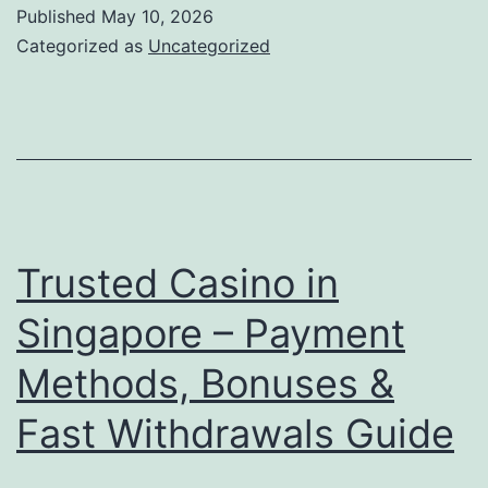
Published
May 10, 2026
Categorized as
Uncategorized
Trusted Casino in
Singapore – Payment
Methods, Bonuses &
Fast Withdrawals Guide