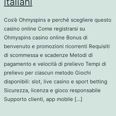
italiani
Cos’è Ohmyspins e perché scegliere questo
casino online Come registrarsi su
Ohmyspins casino online Bonus di
benvenuto e promozioni ricorrenti Requisiti
di scommessa e scadenze Metodi di
pagamento e velocità di prelievo Tempi di
prelievo per ciascun metodo Giochi
disponibili: slot, live casino e sport betting
Sicurezza, licenza e gioco responsabile
Supporto clienti, app mobile […]