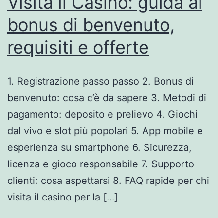
Visita il Casino: guida ai
bonus di benvenuto,
requisiti e offerte
1. Registrazione passo passo 2. Bonus di
benvenuto: cosa c’è da sapere 3. Metodi di
pagamento: deposito e prelievo 4. Giochi
dal vivo e slot più popolari 5. App mobile e
esperienza su smartphone 6. Sicurezza,
licenza e gioco responsabile 7. Supporto
clienti: cosa aspettarsi 8. FAQ rapide per chi
visita il casino per la […]