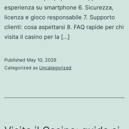
esperienza su smartphone 6. Sicurezza,
licenza e gioco responsabile 7. Supporto
clienti: cosa aspettarsi 8. FAQ rapide per chi
visita il casino per la […]
Published
May 10, 2026
Categorized as
Uncategorized