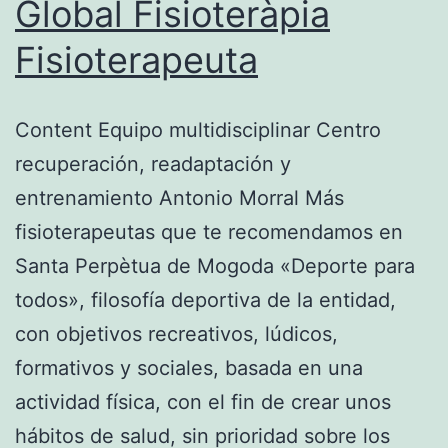
Global Fisioteràpia
Fisioterapeuta
Content Equipo multidisciplinar Centro
recuperación, readaptación y
entrenamiento Antonio Morral Más
fisioterapeutas que te recomendamos en
Santa Perpètua de Mogoda «Deporte para
todos», filosofía deportiva de la entidad,
con objetivos recreativos, lúdicos,
formativos y sociales, basada en una
actividad física, con el fin de crear unos
hábitos de salud, sin prioridad sobre los