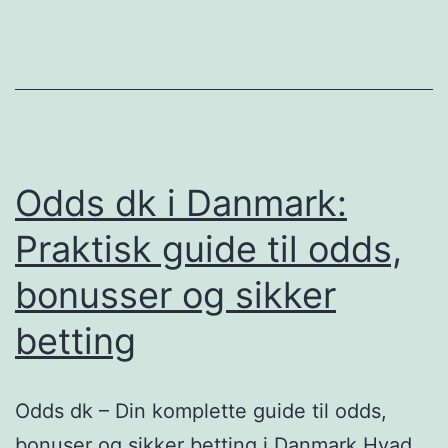
Odds dk i Danmark:
Praktisk guide til odds,
bonusser og sikker
betting
Odds dk – Din komplette guide til odds,
bonuser og sikker betting i Danmark Hvad