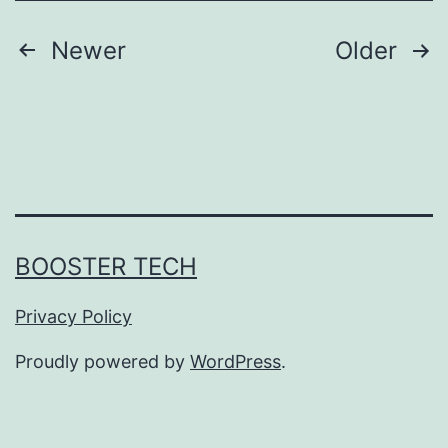
Posts
Newer
Older
pagination
BOOSTER TECH
Privacy Policy
Proudly powered by
WordPress
.