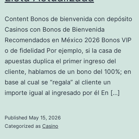
Content Bonos de bienvenida con depósito
Casinos con Bonos de Bienvenida
Recomendados en México 2026 Bonos VIP
o de fidelidad Por ejemplo, si la casa de
apuestas duplica el primer ingreso del
cliente, hablamos de un bono del 100%; en
base al cual se “regala” al cliente un
importe igual al ingresado por él En […]
Published
May 15, 2026
Categorized as
Casino